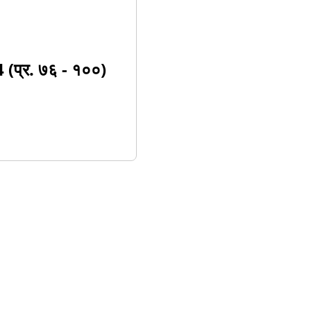
्र. ७६ - १००)